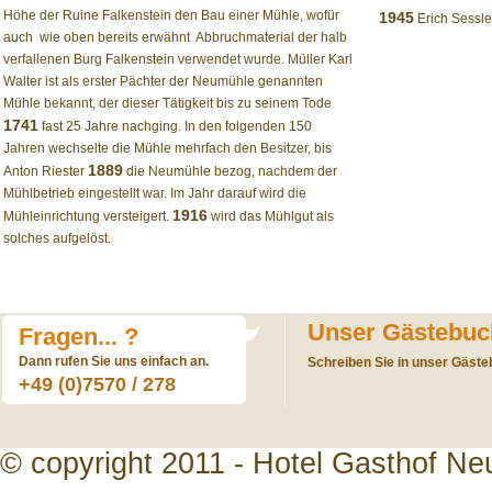
Höhe der Ruine Falkenstein den Bau einer Mühle, wofür
1945
Erich Sessle
auch  wie oben bereits erwähnt  Abbruchmaterial der halb
verfallenen Burg Falkenstein verwendet wurde. Müller Karl
Walter ist als erster Pächter der Neumühle genannten
Mühle bekannt, der dieser Tätigkeit bis zu seinem Tode
1741
fast 25 Jahre nachging. In den folgenden 150
Jahren wechselte die Mühle mehrfach den Besitzer, bis
1889
Anton Riester
die Neumühle bezog, nachdem der
Mühlbetrieb eingestellt war. Im Jahr darauf wird die
1916
Mühleinrichtung versteigert.
wird das Mühlgut als
solches aufgelöst.
Unser Gästebuc
Fragen... ?
Dann rufen Sie uns einfach an.
Schreiben Sie in unser Gästeb
+49 (0)7570 / 278
© copyright 2011 - Hotel Gasthof Ne