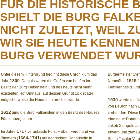
FÜR DIE HISTORISCHE
SPIELT DIE BURG FALK
NICHT ZULETZT, WEIL 
WIR SIE HEUTE KENNEN
BURG VERWENDET WUR
Unter diesem Hintergrund beginnt diese Chronik um das
Bürgermeister Ste
1300
1919
Jahr
. Damals waren die Grafen von Lupfen im
Neumühle
fü
Besitz der Burg Falkenstein und des heute nicht mehr
Familienbesitz und 
existenten Hof Umnaus, auf dessen Grundstück später
1930
möglicherweise die Neumühle errichtet wurde.
wurde die Ne
von Beuron nach L
1622
ging die Burg Falkenstein in den Besitz des Hauses
verbunden. Diese 
Fürstenbergs über.
eine neue Donaubr
Jakob Stengele au
1717
Im Jahre
veranlasste Fürst Froben Ferdinand von
erwarb und zum Ga
1664-1741
Zimmern (
) auf der rechten Donauseite in
Seine Tochter Vero